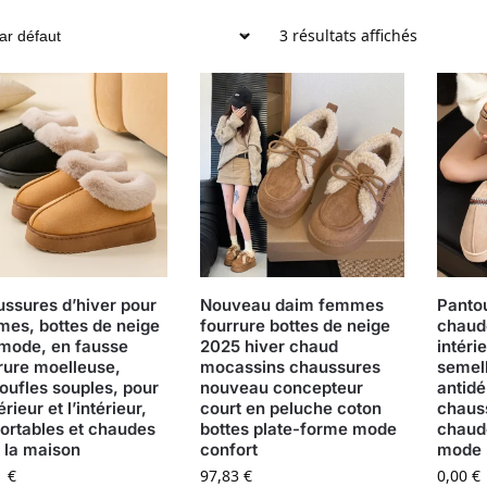
3 résultats affichés
ssures d’hiver pour
Nouveau daim femmes
Pantou
es, bottes de neige
fourrure bottes de neige
chaud
 mode, en fausse
2025 hiver chaud
intéri
rure moelleuse,
mocassins chaussures
semel
oufles souples, pour
nouveau concepteur
antidé
érieur et l’intérieur,
court en peluche coton
chaus
ortables et chaudes
bottes plate-forme mode
chaud
 la maison
confort
mode 
1
€
97,83
€
0,00
€