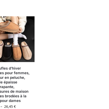
fles d’hiver
es pour femmes,
eur en peluche,
le épaisse
rapante,
sures de maison
es brodées à la
pour dames
–
26,45
€