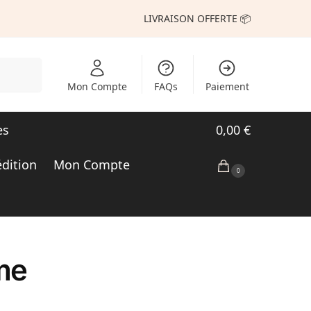
LIVRAISON OFFERTE 📦
echerche
Mon Compte
FAQs
Paiement
es
0,00
€
édition
Mon Compte
0
me