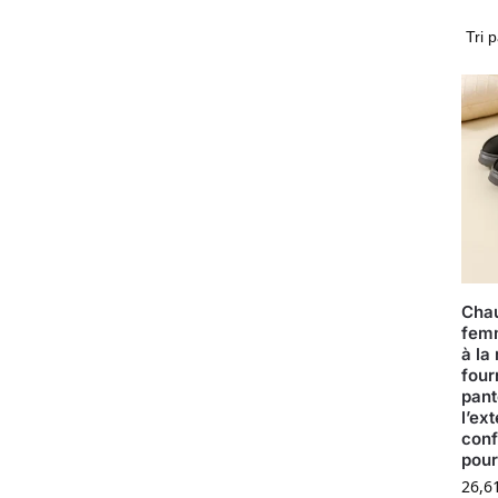
Chau
femm
à la
four
pant
l’ext
conf
pour
26,6