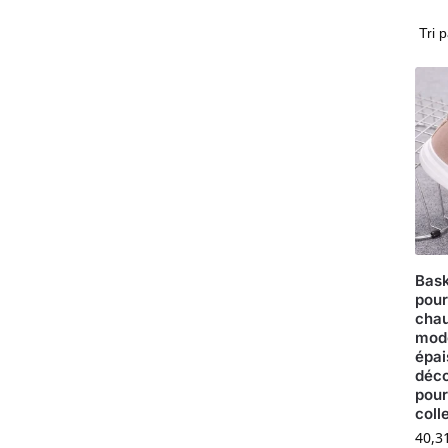
Bask
pou
chau
mode
épai
déco
pour
coll
40,3