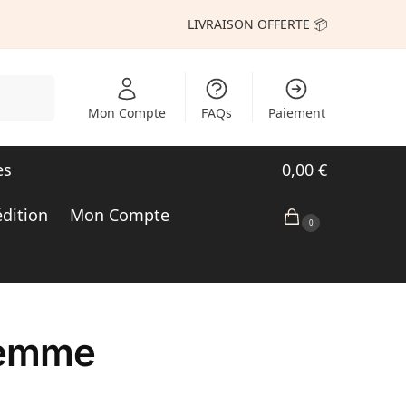
LIVRAISON OFFERTE 📦
echerche
Mon Compte
FAQs
Paiement
es
0,00
€
édition
Mon Compte
0
femme