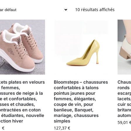
10 résultats affichés
ets plates en velours
Bloomsteps – chaussures
Chaus
r femmes,
confortables à talons
ronds
ssures de neige à la
pointus jaunes pour
escar
 et confortables,
femmes, élégantes,
lacets
sses et chaudes,
coupe de vin, pour
cuir s
ntractées en coton
banlieue, Banquet,
britan
 étudiantes, nouvelle
mariage, chaussures
autom
ection hiver
simples
59,01
1
€
127,37
€