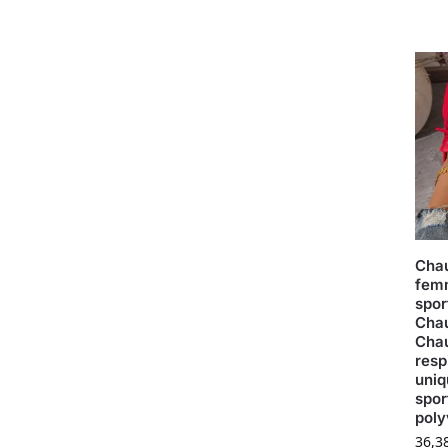
Chau
femm
spor
Cha
Chau
resp
uniq
spor
poly
36,3