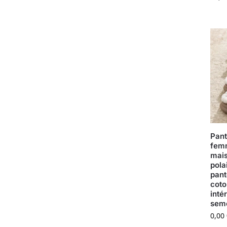
Pant
fem
mais
pola
pant
coto
inté
seme
0,00