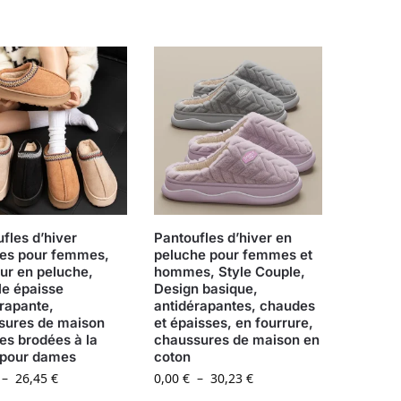
fles d’hiver
Pantoufles d’hiver en
es pour femmes,
peluche pour femmes et
eur en peluche,
hommes, Style Couple,
le épaisse
Design basique,
rapante,
antidérapantes, chaudes
sures de maison
et épaisses, en fourrure,
es brodées à la
chaussures de maison en
pour dames
coton
–
26,45
€
0,00
€
–
30,23
€