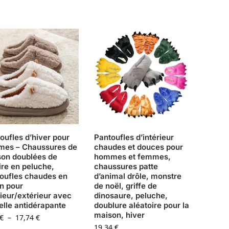
oufles d’hiver pour
Pantoufles d’intérieur
mes – Chaussures de
chaudes et douces pour
on doublées de
hommes et femmes,
ire en peluche,
chaussures patte
oufles chaudes en
d’animal drôle, monstre
n pour
de noël, griffe de
rieur/extérieur avec
dinosaure, peluche,
lle antidérapante
doublure aléatoire pour la
maison, hiver
€
–
17,74
€
19,34
€