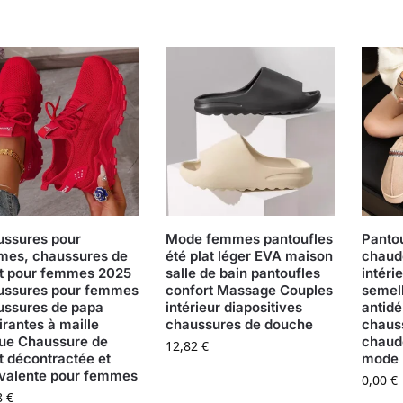
ssures pour
Mode femmes pantoufles
Pantou
es, chaussures de
été plat léger EVA maison
chaud
t pour femmes 2025
salle de bain pantoufles
intéri
ussures pour femmes
confort Massage Couples
semel
ssures de papa
intérieur diapositives
antidé
irantes à maille
chaussures de douche
chaus
ue Chaussure de
chaud
12,82
€
t décontractée et
mode 
valente pour femmes
0,00
€
8
€