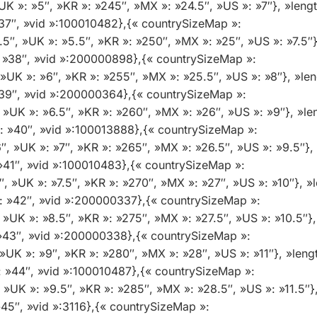
UK »: »5″, »KR »: »245″, »MX »: »24.5″, »US »: »7″}, »lengt
 »37″, »vid »:100010482},{« countrySizeMap »:
.5″, »UK »: »5.5″, »KR »: »250″, »MX »: »25″, »US »: »7.5″}
»: »38″, »vid »:200000898},{« countrySizeMap »:
 »UK »: »6″, »KR »: »255″, »MX »: »25.5″, »US »: »8″}, »len
 »39″, »vid »:200000364},{« countrySizeMap »:
 »UK »: »6.5″, »KR »: »260″, »MX »: »26″, »US »: »9″}, »le
 »: »40″, »vid »:100013888},{« countrySizeMap »:
″, »UK »: »7″, »KR »: »265″, »MX »: »26.5″, »US »: »9.5″}, 
: »41″, »vid »:100010483},{« countrySizeMap »:
″, »UK »: »7.5″, »KR »: »270″, »MX »: »27″, »US »: »10″}, »l
 »: »42″, »vid »:200000337},{« countrySizeMap »:
 »UK »: »8.5″, »KR »: »275″, »MX »: »27.5″, »US »: »10.5″},
: »43″, »vid »:200000338},{« countrySizeMap »:
 »UK »: »9″, »KR »: »280″, »MX »: »28″, »US »: »11″}, »lengt
 »: »44″, »vid »:100010487},{« countrySizeMap »:
 »UK »: »9.5″, »KR »: »285″, »MX »: »28.5″, »US »: »11.5″},
 »45″, »vid »:3116},{« countrySizeMap »: