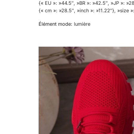
{« EU »: »44.5″, »BR »: »42.5″, »JP »: »28
{« cm »: »28.5″, »inch »: »11.22″}, »size
Élément mode
:
lumière