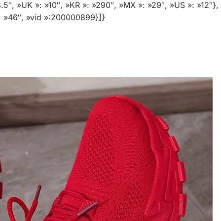
.5″, »UK »: »10″, »KR »: »290″, »MX »: »29″, »US »: »12″}, 
 »: »46″, »vid »:200000899}]}