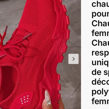
chau
pou
Cha
fem
Cha
resp
uni
de s
déco
poly
fem