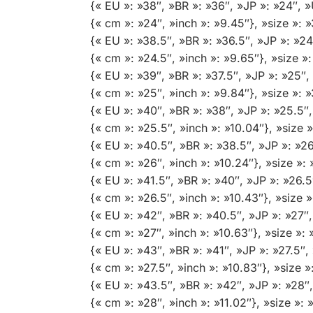
{« EU »: »38″, »BR »: »36″, »JP »: »24″, »
{« cm »: »24″, »inch »: »9.45″}, »size »:
{« EU »: »38.5″, »BR »: »36.5″, »JP »: »24
{« cm »: »24.5″, »inch »: »9.65″}, »size 
{« EU »: »39″, »BR »: »37.5″, »JP »: »25″,
{« cm »: »25″, »inch »: »9.84″}, »size »:
{« EU »: »40″, »BR »: »38″, »JP »: »25.5″,
{« cm »: »25.5″, »inch »: »10.04″}, »size
{« EU »: »40.5″, »BR »: »38.5″, »JP »: »26
{« cm »: »26″, »inch »: »10.24″}, »size »
{« EU »: »41.5″, »BR »: »40″, »JP »: »26.5
{« cm »: »26.5″, »inch »: »10.43″}, »size
{« EU »: »42″, »BR »: »40.5″, »JP »: »27″,
{« cm »: »27″, »inch »: »10.63″}, »size »
{« EU »: »43″, »BR »: »41″, »JP »: »27.5″,
{« cm »: »27.5″, »inch »: »10.83″}, »size
{« EU »: »43.5″, »BR »: »42″, »JP »: »28″,
{« cm »: »28″, »inch »: »11.02″}, »size »: