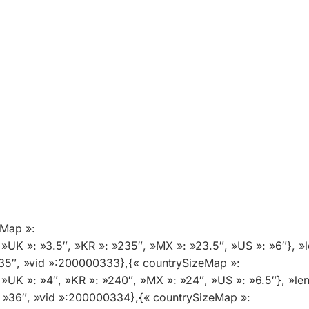
eMap »:
 »UK »: »3.5″, »KR »: »235″, »MX »: »23.5″, »US »: »6″}, »l
 »35″, »vid »:200000333},{« countrySizeMap »:
 »UK »: »4″, »KR »: »240″, »MX »: »24″, »US »: »6.5″}, »len
»: »36″, »vid »:200000334},{« countrySizeMap »: