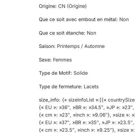
Origine
:
CN (Origine)
Que ce soit avec embout en métal
:
Non
Que ce soit étanche
:
Non
Saison
:
Printemps / Automne
Sexe
:
Femmes
Type de Motif
:
Solide
Type de fermeture
:
Lacets
size_info
:
{« sizeInfoList »:[{« countrySiz
{« EU »: »36″, »BR »: »34.5″, »JP »: »23″,
{« cm »: »23″, »inch »: »9.06″}, »size »:
{« EU »: »37″, »BR »: »35″, »JP »: »23.5″,
{« cm »: »23.5″, »inch »: »9.25″}, »size 