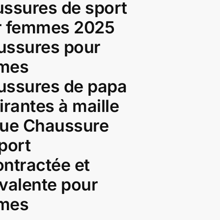
ssures de sport
r femmes 2025
ussures pour
mes
ussures de papa
irantes à maille
que Chaussure
port
ntractée et
valente pour
mes