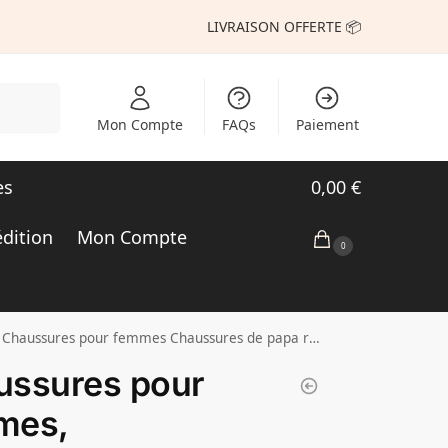
LIVRAISON OFFERTE 📦
echerche
Mon Compte
FAQs
Paiement
es
0,00
€
édition
Mon Compte
0
antes à maille unique Chaussure de sport décontractée et polyvalente pour femmes
ussures pour
mes,