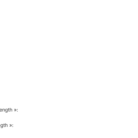
ength »:
gth »: