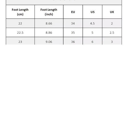
300,18
€
Chaussures à bout rond en cuir véritable pour femmes, chaussures à talons mi-hauts avec plis, Tibi Splittoe, ballerines en peau de mouton, hauteur de talon de 3cm
Select options