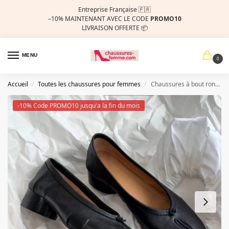
Entreprise Française 🇫🇷
–10%
MAINTENANT AVEC LE CODE
PROMO10
LIVRAISON OFFERTE 📦
MENU
0
Accueil
Toutes les chaussures pour femmes
Chaussures à bout rond en cuir véritable pour femmes, chaussures à talons mi-hauts avec plis, Tibi Splittoe, ballerines en peau de mouton, hauteur de talon de 3cm
/
/
-10% Code PROMO10 jusqu'a la fin du mois