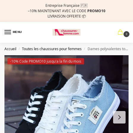
Entreprise Française 🇫🇷
–10%
MAINTENANT AVEC LE CODE
PROMO10
LIVRAISON OFFERTE 📦
MENU
0
Accueil
Toutes les chaussures pour femmes
Dames polyvalentes toile chaussures nouveau décontracté confort chaussures étudiant blanc sport plat mode léger femmes baskets Zapatos Mujer
/
/
-10% Code PROMO10 jusqu'a la fin du mois