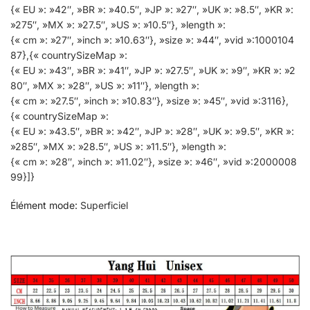
{« EU »: »42″, »BR »: »40.5″, »JP »: »27″, »UK »: »8.5″, »KR »:
»275″, »MX »: »27.5″, »US »: »10.5″}, »length »:
{« cm »: »27″, »inch »: »10.63″}, »size »: »44″, »vid »:1000104
87},{« countrySizeMap »:
{« EU »: »43″, »BR »: »41″, »JP »: »27.5″, »UK »: »9″, »KR »: »2
80″, »MX »: »28″, »US »: »11″}, »length »:
{« cm »: »27.5″, »inch »: »10.83″}, »size »: »45″, »vid »:3116},
{« countrySizeMap »:
{« EU »: »43.5″, »BR »: »42″, »JP »: »28″, »UK »: »9.5″, »KR »:
»285″, »MX »: »28.5″, »US »: »11.5″}, »length »:
{« cm »: »28″, »inch »: »11.02″}, »size »: »46″, »vid »:2000008
99}]}
Élément mode
:
Superficiel