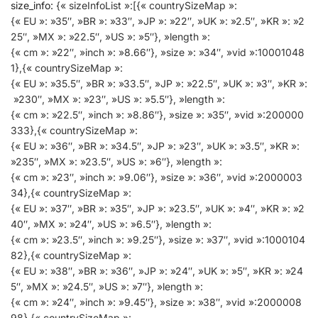
size_info
:
{« sizeInfoList »:[{« countrySizeMap »:
{« EU »: »35″, »BR »: »33″, »JP »: »22″, »UK »: »2.5″, »KR »: »2
25″, »MX »: »22.5″, »US »: »5″}, »length »:
{« cm »: »22″, »inch »: »8.66″}, »size »: »34″, »vid »:10001048
1},{« countrySizeMap »:
{« EU »: »35.5″, »BR »: »33.5″, »JP »: »22.5″, »UK »: »3″, »KR »:
»230″, »MX »: »23″, »US »: »5.5″}, »length »:
{« cm »: »22.5″, »inch »: »8.86″}, »size »: »35″, »vid »:200000
333},{« countrySizeMap »:
{« EU »: »36″, »BR »: »34.5″, »JP »: »23″, »UK »: »3.5″, »KR »:
»235″, »MX »: »23.5″, »US »: »6″}, »length »:
{« cm »: »23″, »inch »: »9.06″}, »size »: »36″, »vid »:2000003
34},{« countrySizeMap »:
{« EU »: »37″, »BR »: »35″, »JP »: »23.5″, »UK »: »4″, »KR »: »2
40″, »MX »: »24″, »US »: »6.5″}, »length »:
{« cm »: »23.5″, »inch »: »9.25″}, »size »: »37″, »vid »:1000104
82},{« countrySizeMap »:
{« EU »: »38″, »BR »: »36″, »JP »: »24″, »UK »: »5″, »KR »: »24
5″, »MX »: »24.5″, »US »: »7″}, »length »:
{« cm »: »24″, »inch »: »9.45″}, »size »: »38″, »vid »:2000008
98},{« countrySizeMap »: