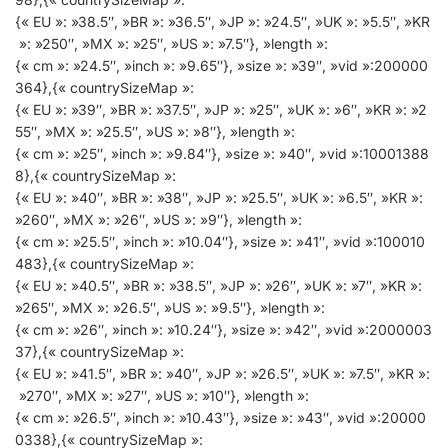
{« EU »: »38.5″, »BR »: »36.5″, »JP »: »24.5″, »UK »: »5.5″, »KR
»: »250″, »MX »: »25″, »US »: »7.5″}, »length »:
{« cm »: »24.5″, »inch »: »9.65″}, »size »: »39″, »vid »:200000
364},{« countrySizeMap »:
{« EU »: »39″, »BR »: »37.5″, »JP »: »25″, »UK »: »6″, »KR »: »2
55″, »MX »: »25.5″, »US »: »8″}, »length »:
{« cm »: »25″, »inch »: »9.84″}, »size »: »40″, »vid »:10001388
8},{« countrySizeMap »:
{« EU »: »40″, »BR »: »38″, »JP »: »25.5″, »UK »: »6.5″, »KR »:
»260″, »MX »: »26″, »US »: »9″}, »length »:
{« cm »: »25.5″, »inch »: »10.04″}, »size »: »41″, »vid »:100010
483},{« countrySizeMap »:
{« EU »: »40.5″, »BR »: »38.5″, »JP »: »26″, »UK »: »7″, »KR »:
»265″, »MX »: »26.5″, »US »: »9.5″}, »length »:
{« cm »: »26″, »inch »: »10.24″}, »size »: »42″, »vid »:2000003
37},{« countrySizeMap »:
{« EU »: »41.5″, »BR »: »40″, »JP »: »26.5″, »UK »: »7.5″, »KR »:
»270″, »MX »: »27″, »US »: »10″}, »length »:
{« cm »: »26.5″, »inch »: »10.43″}, »size »: »43″, »vid »:20000
0338},{« countrySizeMap »: