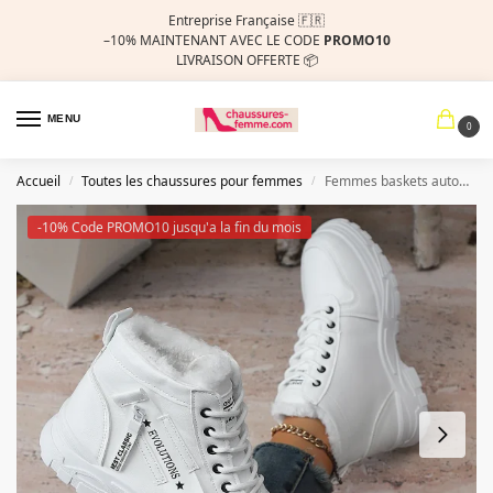
Entreprise Française 🇫🇷
–10%
MAINTENANT AVEC LE CODE
PROMO10
LIVRAISON OFFERTE 📦
MENU
0
Accueil
Toutes les chaussures pour femmes
Femmes baskets automne hiver mode baskets imperméable hauteur augmentée bottes de neige chaud haut plate-forme chaussures de sport femmes
/
/
-10% Code PROMO10 jusqu'a la fin du mois