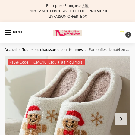
Entreprise Française 🇫🇷
–10%
MAINTENANT AVEC LE CODE
PROMO10
LIVRAISON OFFERTE 📦
MENU
0
Accueil
Toutes les chaussures pour femmes
Pantoufles de noël en pain d’épice pour femmes et hommes, diapositives chaudes d’hiver, chaussures de maison pour Couple, chambre à coucher, semelle plate et souple, chaussures de maison pour cadeau
/
/
-10% Code PROMO10 jusqu'a la fin du mois