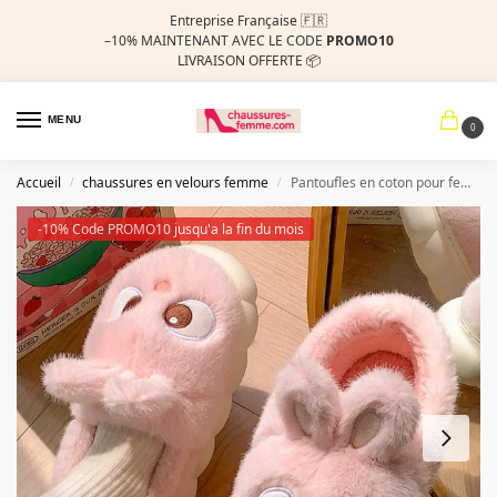
Entreprise Française 🇫🇷
–10%
MAINTENANT AVEC LE CODE
PROMO10
LIVRAISON OFFERTE 📦
MENU
0
Accueil
chaussures en velours femme
Pantoufles en coton pour femmes, chaussures d’hiver chaudes et en velours pour la maison, chaussures en laine et coton pour parents et enfants, vêtements d’extérieur pour l’hiver
/
/
-10% Code PROMO10 jusqu'a la fin du mois