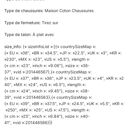
Type de chaussures
:
Maison Coton Chaussures
Type de fermeture
:
Tirez sur
Type de talon
:
À plat avec
size_info
:
{« sizeInfoList »:[{« countrySizeMap »:
{« EU »: »36″, »BR »: »34.5″, »JP »: »22.5″, »UK »: »3″, »KR »:
»230″, »MX »: »23″, »US »: »5.5″}, »length »:
{« cm »: »23″, »inch »: »9.06″}, »size »: »36-
37″, »vid »:201446567},{« countrySizeMap »:
{« EU »: »37″, »BR »: »36″, »JP »: »23.5″, »UK »: »4″, »KR »: »2
40″, »MX »: »24″, »US »: »6.5″}, »length »:
{« cm »: »24″, »inch »: »9.45″}, »size »: »38-
39″, »vid »:201446563},{« countrySizeMap »:
{« EU »: »39″, »BR »: »37.5″, »JP »: »24.5″, »UK »: »5.5″, »KR »:
»250″, »MX »: »25″, »US »: »7.5″}, »length »:
{« cm »: »25″, »inch »: »9.84″}, »size »: »40-
41″, »vid »:201446566}]}