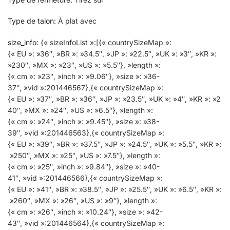
Type de talon
:
À plat avec
size_info
:
{« sizeInfoList »:[{« countrySizeMap »:
{« EU »: »36″, »BR »: »34.5″, »JP »: »22.5″, »UK »: »3″, »KR »:
»230″, »MX »: »23″, »US »: »5.5″}, »length »:
{« cm »: »23″, »inch »: »9.06″}, »size »: »36-
37″, »vid »:201446567},{« countrySizeMap »:
{« EU »: »37″, »BR »: »36″, »JP »: »23.5″, »UK »: »4″, »KR »: »2
40″, »MX »: »24″, »US »: »6.5″}, »length »:
{« cm »: »24″, »inch »: »9.45″}, »size »: »38-
39″, »vid »:201446563},{« countrySizeMap »:
{« EU »: »39″, »BR »: »37.5″, »JP »: »24.5″, »UK »: »5.5″, »KR »:
»250″, »MX »: »25″, »US »: »7.5″}, »length »:
{« cm »: »25″, »inch »: »9.84″}, »size »: »40-
41″, »vid »:201446566},{« countrySizeMap »:
{« EU »: »41″, »BR »: »38.5″, »JP »: »25.5″, »UK »: »6.5″, »KR »:
»260″, »MX »: »26″, »US »: »9″}, »length »:
{« cm »: »26″, »inch »: »10.24″}, »size »: »42-
43″, »vid »:201446564},{« countrySizeMap »: