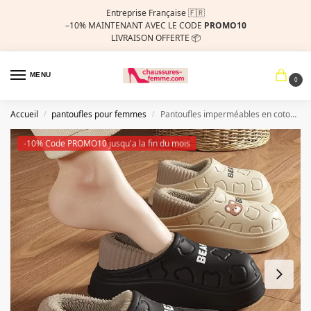
Entreprise Française 🇫🇷
–10%
MAINTENANT AVEC LE CODE
PROMO10
LIVRAISON OFFERTE 📦
MENU
0
Accueil
pantoufles pour femmes
Pantoufles imperméables en coton pour femmes et hommes, chaussures d’hiver en peluche à semelle épaisse et chaude, antidérapantes, pour Couple
/
/
-10% Code PROMO10 jusqu'a la fin du mois