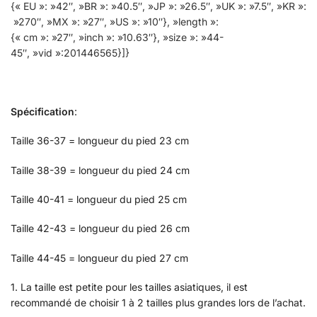
{« EU »: »42″, »BR »: »40.5″, »JP »: »26.5″, »UK »: »7.5″, »KR »:
»270″, »MX »: »27″, »US »: »10″}, »length »:
{« cm »: »27″, »inch »: »10.63″}, »size »: »44-
45″, »vid »:201446565}]}
Spécification
:
Taille 36-37 = longueur du pied 23 cm
Taille 38-39 = longueur du pied 24 cm
Taille 40-41 = longueur du pied 25 cm
Taille 42-43 = longueur du pied 26 cm
Taille 44-45 = longueur du pied 27 cm
1. La taille est petite pour les tailles asiatiques, il est
recommandé de choisir 1 à 2 tailles plus grandes lors de l’achat.