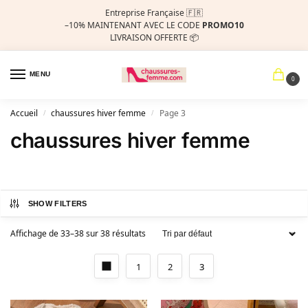
Entreprise Française 🇫🇷
–10%
MAINTENANT AVEC LE CODE
PROMO10
LIVRAISON OFFERTE 📦
MENU
0
Accueil
chaussures hiver femme
Page 3
/
/
chaussures hiver femme
SHOW FILTERS
Affichage de 33–38 sur 38 résultats
1
2
3